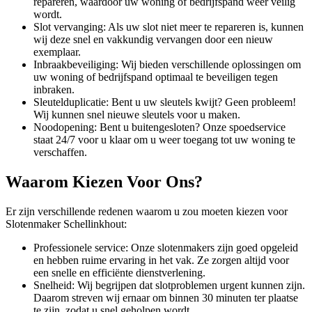
repareren, waardoor uw woning of bedrijfspand weer veilig
wordt.
Slot vervanging: Als uw slot niet meer te repareren is, kunnen
wij deze snel en vakkundig vervangen door een nieuw
exemplaar.
Inbraakbeveiliging: Wij bieden verschillende oplossingen om
uw woning of bedrijfspand optimaal te beveiligen tegen
inbraken.
Sleutelduplicatie: Bent u uw sleutels kwijt? Geen probleem!
Wij kunnen snel nieuwe sleutels voor u maken.
Noodopening: Bent u buitengesloten? Onze spoedservice
staat 24/7 voor u klaar om u weer toegang tot uw woning te
verschaffen.
Waarom Kiezen Voor Ons?
Er zijn verschillende redenen waarom u zou moeten kiezen voor
Slotenmaker Schellinkhout:
Professionele service: Onze slotenmakers zijn goed opgeleid
en hebben ruime ervaring in het vak. Ze zorgen altijd voor
een snelle en efficiënte dienstverlening.
Snelheid: Wij begrijpen dat slotproblemen urgent kunnen zijn.
Daarom streven wij ernaar om binnen 30 minuten ter plaatse
te zijn, zodat u snel geholpen wordt.