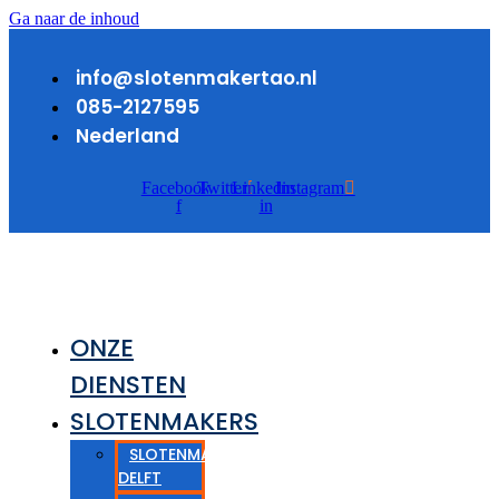
Ga naar de inhoud
info@slotenmakertao.nl
085-2127595
Nederland
Facebook-
Twitter
Linkedin-
Instagram
f
in
ONZE
DIENSTEN
SLOTENMAKERS
SLOTENMAKER
DELFT