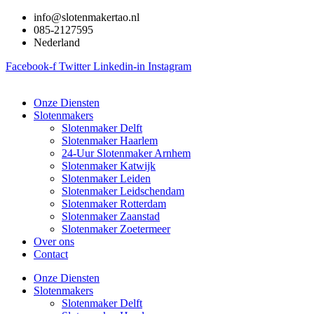
Ga
info@slotenmakertao.nl
naar
085-2127595
de
Nederland
inhoud
Facebook-f
Twitter
Linkedin-in
Instagram
Onze Diensten
Slotenmakers
Slotenmaker Delft
Slotenmaker Haarlem
24-Uur Slotenmaker Arnhem
Slotenmaker Katwijk
Slotenmaker Leiden
Slotenmaker Leidschendam
Slotenmaker Rotterdam
Slotenmaker Zaanstad
Slotenmaker Zoetermeer
Over ons
Contact
Onze Diensten
Slotenmakers
Slotenmaker Delft