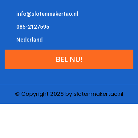
info@slotenmakertao.nl
085-2127595
Nederland
BEL NU!
© Copyright 2026 by slotenmakertao.nl