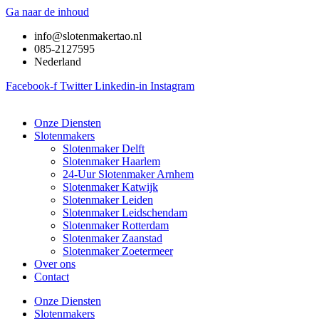
Ga naar de inhoud
info@slotenmakertao.nl
085-2127595
Nederland
Facebook-f
Twitter
Linkedin-in
Instagram
Onze Diensten
Slotenmakers
Slotenmaker Delft
Slotenmaker Haarlem
24-Uur Slotenmaker Arnhem
Slotenmaker Katwijk
Slotenmaker Leiden
Slotenmaker Leidschendam
Slotenmaker Rotterdam
Slotenmaker Zaanstad
Slotenmaker Zoetermeer
Over ons
Contact
Onze Diensten
Slotenmakers