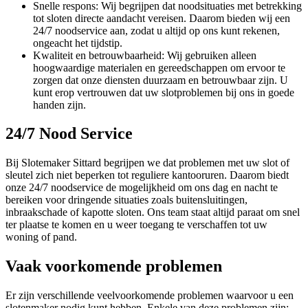
Snelle respons: Wij begrijpen dat noodsituaties met betrekking
tot sloten directe aandacht vereisen. Daarom bieden wij een
24/7 noodservice aan, zodat u altijd op ons kunt rekenen,
ongeacht het tijdstip.
Kwaliteit en betrouwbaarheid: Wij gebruiken alleen
hoogwaardige materialen en gereedschappen om ervoor te
zorgen dat onze diensten duurzaam en betrouwbaar zijn. U
kunt erop vertrouwen dat uw slotproblemen bij ons in goede
handen zijn.
24/7 Nood Service
Bij Slotemaker Sittard begrijpen we dat problemen met uw slot of
sleutel zich niet beperken tot reguliere kantooruren. Daarom biedt
onze 24/7 noodservice de mogelijkheid om ons dag en nacht te
bereiken voor dringende situaties zoals buitensluitingen,
inbraakschade of kapotte sloten. Ons team staat altijd paraat om snel
ter plaatse te komen en u weer toegang te verschaffen tot uw
woning of pand.
Vaak voorkomende problemen
Er zijn verschillende veelvoorkomende problemen waarvoor u een
slotenmaker nodig kunt hebben. Enkele van deze problemen zijn: