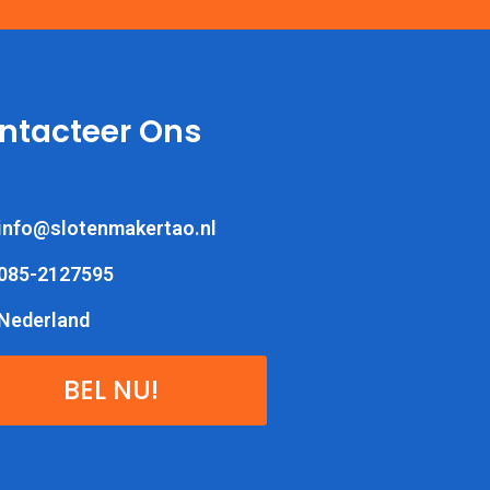
ntacteer Ons
info@slotenmakertao.nl
085-2127595
Nederland
BEL NU!