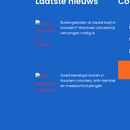
Laatste nieuws
Co
Buitengesloten of sleutel kwijt in
Haarlem? Wanneer cilinderslot
vervangen nodig is
Goed beveiligd wonen in
Haarlem cilinders, anti-kerntrek
en meerpuntssluitingen