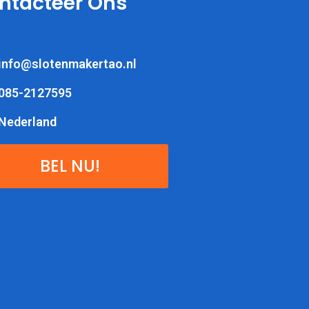
ntacteer Ons
info@slotenmakertao.nl
085-2127595
Nederland
BEL NU!