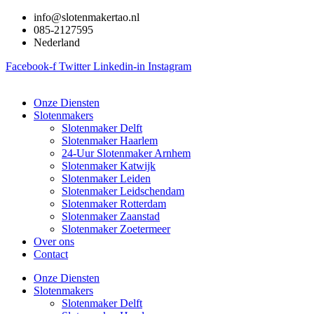
Ga
info@slotenmakertao.nl
naar
085-2127595
de
Nederland
inhoud
Facebook-f
Twitter
Linkedin-in
Instagram
Onze Diensten
Slotenmakers
Slotenmaker Delft
Slotenmaker Haarlem
24-Uur Slotenmaker Arnhem
Slotenmaker Katwijk
Slotenmaker Leiden
Slotenmaker Leidschendam
Slotenmaker Rotterdam
Slotenmaker Zaanstad
Slotenmaker Zoetermeer
Over ons
Contact
Onze Diensten
Slotenmakers
Slotenmaker Delft