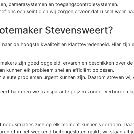
men, camerasystemen en toegangscontrolesystemen.
f ons een seintje en wij zorgen ervoor dat u snel weer na
lotemaker Stevensweert?
d naar de hoogste kwaliteit en klanttevredenheid. Hier zij
makers zijn goed opgeleid, ervaren en beschikken over de j
en kunnen elk probleem snel en efficiënt oplossen.
en sleutelproblemen urgent kunnen zijn. Daarom streven wij e
sweert hanteren we transparante prijzen zonder verborgen k
t noodsituaties zich op elk moment kunnen voordoen. Daar
oren of in het weekend buitengesloten raakt, wij staan altij