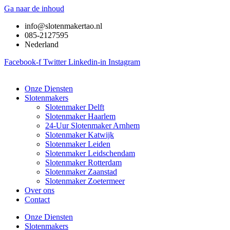
Ga naar de inhoud
info@slotenmakertao.nl
085-2127595
Nederland
Facebook-f
Twitter
Linkedin-in
Instagram
Onze Diensten
Slotenmakers
Slotenmaker Delft
Slotenmaker Haarlem
24-Uur Slotenmaker Arnhem
Slotenmaker Katwijk
Slotenmaker Leiden
Slotenmaker Leidschendam
Slotenmaker Rotterdam
Slotenmaker Zaanstad
Slotenmaker Zoetermeer
Over ons
Contact
Onze Diensten
Slotenmakers