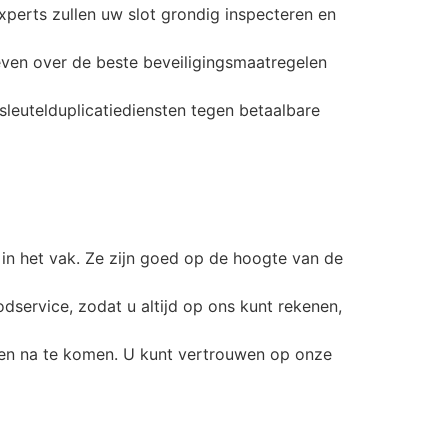
xperts zullen uw slot grondig inspecteren en
geven over de beste beveiligingsmaatregelen
e sleutelduplicatiediensten tegen betaalbare
 in het vak. Ze zijn goed op de hoogte van de
odservice, zodat u altijd op ons kunt rekenen,
ten na te komen. U kunt vertrouwen op onze