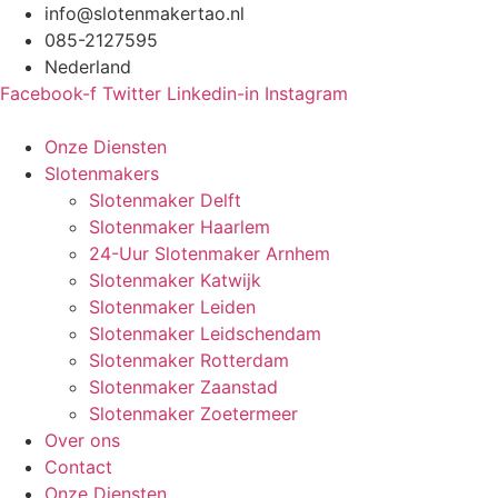
Ga
info@slotenmakertao.nl
naar
085-2127595
de
Nederland
inhoud
Facebook-f
Twitter
Linkedin-in
Instagram
Onze Diensten
Slotenmakers
Slotenmaker Delft
Slotenmaker Haarlem
24-Uur Slotenmaker Arnhem
Slotenmaker Katwijk
Slotenmaker Leiden
Slotenmaker Leidschendam
Slotenmaker Rotterdam
Slotenmaker Zaanstad
Slotenmaker Zoetermeer
Over ons
Contact
Onze Diensten