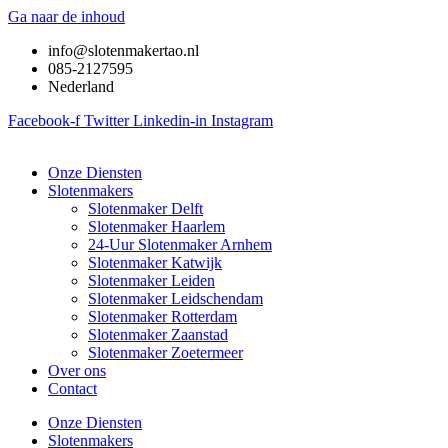
Ga naar de inhoud
info@slotenmakertao.nl
085-2127595
Nederland
Facebook-f
Twitter
Linkedin-in
Instagram
Onze Diensten
Slotenmakers
Slotenmaker Delft
Slotenmaker Haarlem
24-Uur Slotenmaker Arnhem
Slotenmaker Katwijk
Slotenmaker Leiden
Slotenmaker Leidschendam
Slotenmaker Rotterdam
Slotenmaker Zaanstad
Slotenmaker Zoetermeer
Over ons
Contact
Onze Diensten
Slotenmakers