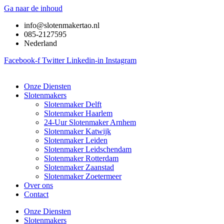
Ga naar de inhoud
info@slotenmakertao.nl
085-2127595
Nederland
Facebook-f
Twitter
Linkedin-in
Instagram
Onze Diensten
Slotenmakers
Slotenmaker Delft
Slotenmaker Haarlem
24-Uur Slotenmaker Arnhem
Slotenmaker Katwijk
Slotenmaker Leiden
Slotenmaker Leidschendam
Slotenmaker Rotterdam
Slotenmaker Zaanstad
Slotenmaker Zoetermeer
Over ons
Contact
Onze Diensten
Slotenmakers