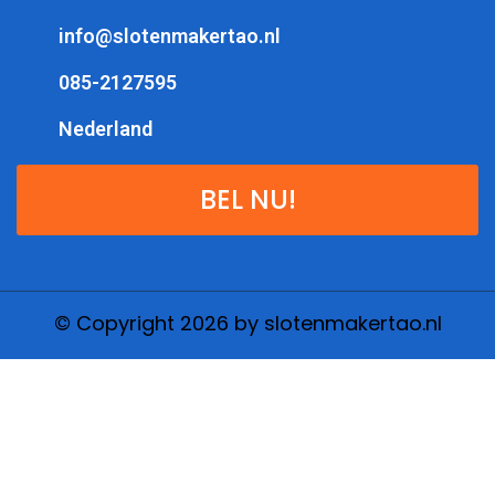
info@slotenmakertao.nl
085-2127595
Nederland
BEL NU!
© Copyright 2026 by slotenmakertao.nl