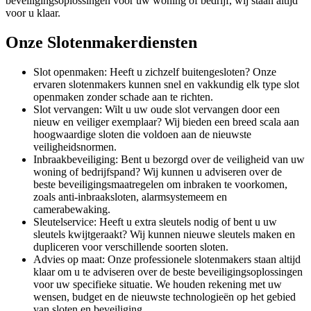
beveiligingsoplossingen voor uw woning of bedrijf, wij staan altijd
voor u klaar.
Onze Slotenmakerdiensten
Slot openmaken: Heeft u zichzelf buitengesloten? Onze
ervaren slotenmakers kunnen snel en vakkundig elk type slot
openmaken zonder schade aan te richten.
Slot vervangen: Wilt u uw oude slot vervangen door een
nieuw en veiliger exemplaar? Wij bieden een breed scala aan
hoogwaardige sloten die voldoen aan de nieuwste
veiligheidsnormen.
Inbraakbeveiliging: Bent u bezorgd over de veiligheid van uw
woning of bedrijfspand? Wij kunnen u adviseren over de
beste beveiligingsmaatregelen om inbraken te voorkomen,
zoals anti-inbraaksloten, alarmsystemeem en
camerabewaking.
Sleutelservice: Heeft u extra sleutels nodig of bent u uw
sleutels kwijtgeraakt? Wij kunnen nieuwe sleutels maken en
dupliceren voor verschillende soorten sloten.
Advies op maat: Onze professionele slotenmakers staan altijd
klaar om u te adviseren over de beste beveiligingsoplossingen
voor uw specifieke situatie. We houden rekening met uw
wensen, budget en de nieuwste technologieën op het gebied
van sloten en beveiliging.