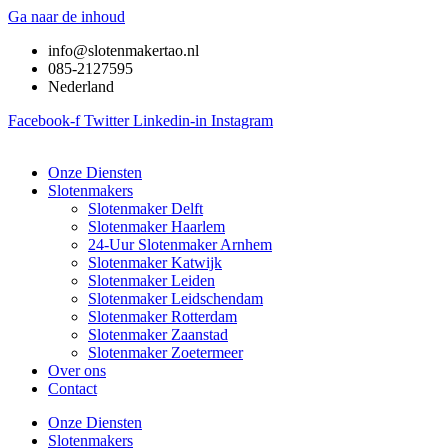
Ga naar de inhoud
info@slotenmakertao.nl
085-2127595
Nederland
Facebook-f
Twitter
Linkedin-in
Instagram
Onze Diensten
Slotenmakers
Slotenmaker Delft
Slotenmaker Haarlem
24-Uur Slotenmaker Arnhem
Slotenmaker Katwijk
Slotenmaker Leiden
Slotenmaker Leidschendam
Slotenmaker Rotterdam
Slotenmaker Zaanstad
Slotenmaker Zoetermeer
Over ons
Contact
Onze Diensten
Slotenmakers