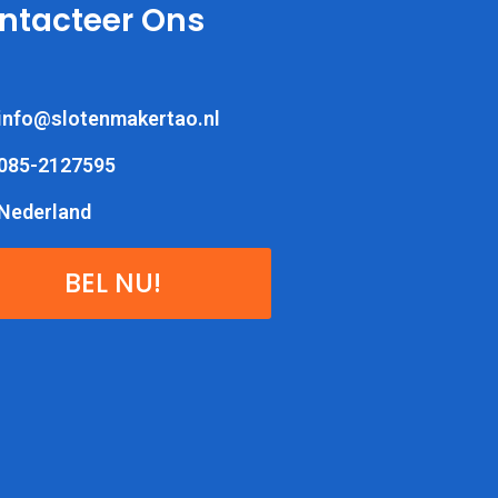
ntacteer Ons
info@slotenmakertao.nl
085-2127595
Nederland
BEL NU!