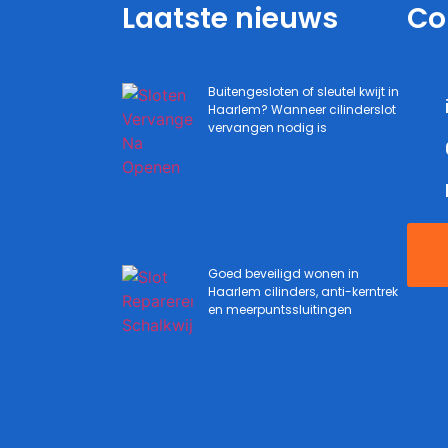
Laatste nieuws
Co
Buitengesloten of sleutel kwijt in
Haarlem? Wanneer cilinderslot
vervangen nodig is
Goed beveiligd wonen in
Haarlem cilinders, anti-kerntrek
en meerpuntssluitingen