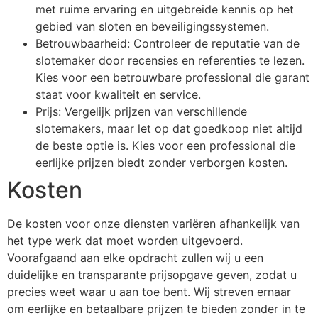
met ruime ervaring en uitgebreide kennis op het
gebied van sloten en beveiligingssystemen.
Betrouwbaarheid: Controleer de reputatie van de
slotemaker door recensies en referenties te lezen.
Kies voor een betrouwbare professional die garant
staat voor kwaliteit en service.
Prijs: Vergelijk prijzen van verschillende
slotemakers, maar let op dat goedkoop niet altijd
de beste optie is. Kies voor een professional die
eerlijke prijzen biedt zonder verborgen kosten.
Kosten
De kosten voor onze diensten variëren afhankelijk van
het type werk dat moet worden uitgevoerd.
Voorafgaand aan elke opdracht zullen wij u een
duidelijke en transparante prijsopgave geven, zodat u
precies weet waar u aan toe bent. Wij streven ernaar
om eerlijke en betaalbare prijzen te bieden zonder in te