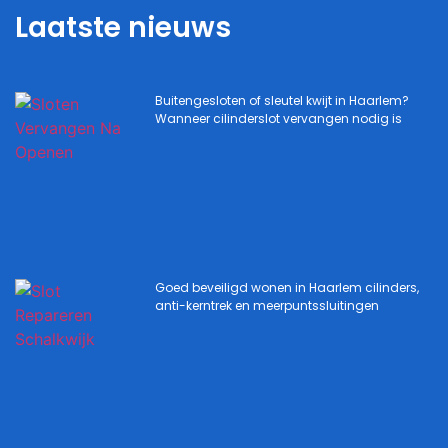
Laatste nieuws
Buitengesloten of sleutel kwijt in Haarlem?
Wanneer cilinderslot vervangen nodig is
Goed beveiligd wonen in Haarlem cilinders,
anti-kerntrek en meerpuntssluitingen