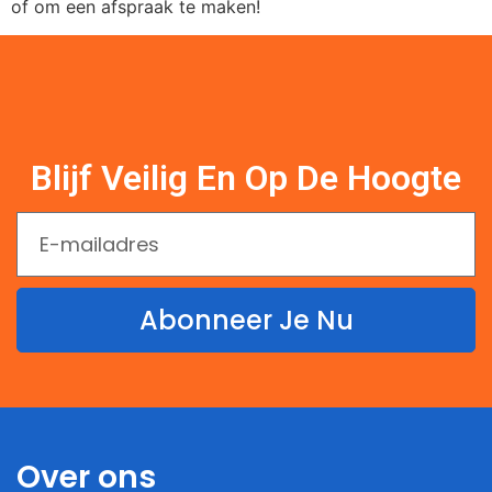
of om een afspraak te maken!
Blijf Veilig En Op De Hoogte
Abonneer Je Nu
Over ons