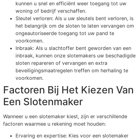
kunnen u snel en efficiënt weer toegang tot uw
woning of bedrijf verschaffen.
Sleutel verloren: Als u uw sleutels bent verloren, is
het belangrijk om de sloten te laten vervangen om
ongeautoriseerde toegang tot uw pand te
voorkomen.
Inbraak: Als u slachtoffer bent geworden van een
inbraak, kunnen onze slotemakers uw beschadigde
sloten repareren of vervangen en extra
beveiligingsmaatregelen treffen om herhaling te
voorkomen.
Factoren Bij Het Kiezen Van
Een Slotenmaker
Wanneer u een slotemaker kiest, zijn er verschillende
factoren waarmee u rekening moet houden:
Ervaring en expertise: Kies voor een slotemaker