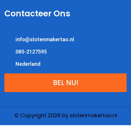
Contacteer Ons
info@slotenmakertao.nl
085-2127595
Nederland
BEL NU!
© Copyright 2026 by slotenmakertao.nl