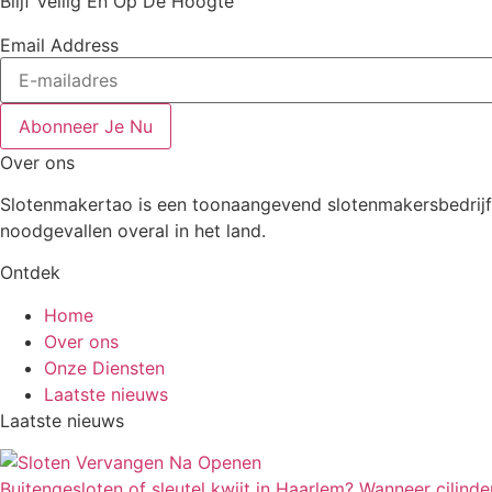
Blijf Veilig En Op De Hoogte
Email Address
Abonneer Je Nu
Over ons
Slotenmakertao is een toonaangevend slotenmakersbedrijf i
noodgevallen overal in het land.
Ontdek
Home
Over ons
Onze Diensten
Laatste nieuws
Laatste nieuws
Buitengesloten of sleutel kwijt in Haarlem? Wanneer cilinde