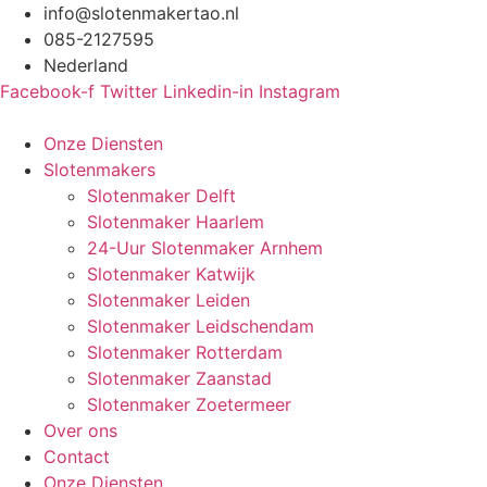
Ga
info@slotenmakertao.nl
naar
085-2127595
de
Nederland
inhoud
Facebook-f
Twitter
Linkedin-in
Instagram
Onze Diensten
Slotenmakers
Slotenmaker Delft
Slotenmaker Haarlem
24-Uur Slotenmaker Arnhem
Slotenmaker Katwijk
Slotenmaker Leiden
Slotenmaker Leidschendam
Slotenmaker Rotterdam
Slotenmaker Zaanstad
Slotenmaker Zoetermeer
Over ons
Contact
Onze Diensten