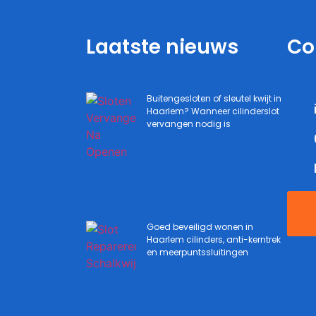
Laatste nieuws
Co
Buitengesloten of sleutel kwijt in
Haarlem? Wanneer cilinderslot
vervangen nodig is
Goed beveiligd wonen in
Haarlem cilinders, anti-kerntrek
en meerpuntssluitingen