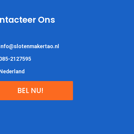
ntacteer Ons
info@slotenmakertao.nl
085-2127595
Nederland
BEL NU!