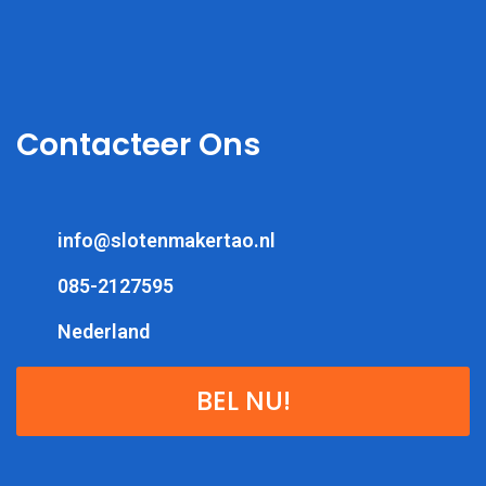
Contacteer Ons
info@slotenmakertao.nl
085-2127595
Nederland
BEL NU!