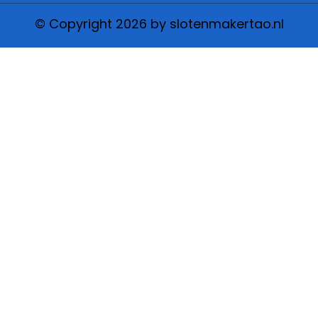
© Copyright 2026 by slotenmakertao.nl