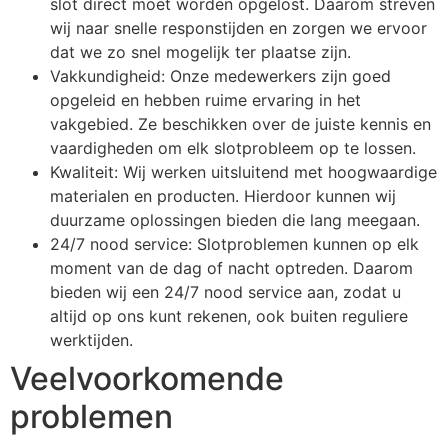
slot direct moet worden opgelost. Daarom streven
wij naar snelle responstijden en zorgen we ervoor
dat we zo snel mogelijk ter plaatse zijn.
Vakkundigheid: Onze medewerkers zijn goed
opgeleid en hebben ruime ervaring in het
vakgebied. Ze beschikken over de juiste kennis en
vaardigheden om elk slotprobleem op te lossen.
Kwaliteit: Wij werken uitsluitend met hoogwaardige
materialen en producten. Hierdoor kunnen wij
duurzame oplossingen bieden die lang meegaan.
24/7 nood service: Slotproblemen kunnen op elk
moment van de dag of nacht optreden. Daarom
bieden wij een 24/7 nood service aan, zodat u
altijd op ons kunt rekenen, ook buiten reguliere
werktijden.
Veelvoorkomende
problemen