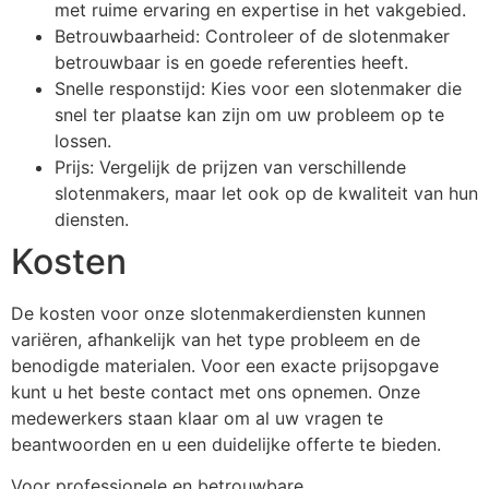
met ruime ervaring en expertise in het vakgebied.
Betrouwbaarheid: Controleer of de slotenmaker
betrouwbaar is en goede referenties heeft.
Snelle responstijd: Kies voor een slotenmaker die
snel ter plaatse kan zijn om uw probleem op te
lossen.
Prijs: Vergelijk de prijzen van verschillende
slotenmakers, maar let ook op de kwaliteit van hun
diensten.
Kosten
De kosten voor onze slotenmakerdiensten kunnen
variëren, afhankelijk van het type probleem en de
benodigde materialen. Voor een exacte prijsopgave
kunt u het beste contact met ons opnemen. Onze
medewerkers staan klaar om al uw vragen te
beantwoorden en u een duidelijke offerte te bieden.
Voor professionele en betrouwbare