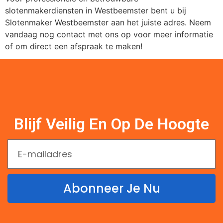
slotenmakerdiensten in Westbeemster bent u bij
Slotenmaker Westbeemster aan het juiste adres. Neem
vandaag nog contact met ons op voor meer informatie
of om direct een afspraak te maken!
Blijf Veilig En Op De Hoogte
Abonneer Je Nu