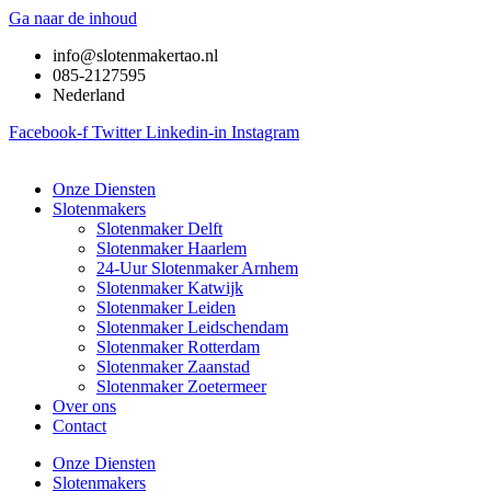
Ga naar de inhoud
info@slotenmakertao.nl
085-2127595
Nederland
Facebook-f
Twitter
Linkedin-in
Instagram
Onze Diensten
Slotenmakers
Slotenmaker Delft
Slotenmaker Haarlem
24-Uur Slotenmaker Arnhem
Slotenmaker Katwijk
Slotenmaker Leiden
Slotenmaker Leidschendam
Slotenmaker Rotterdam
Slotenmaker Zaanstad
Slotenmaker Zoetermeer
Over ons
Contact
Onze Diensten
Slotenmakers