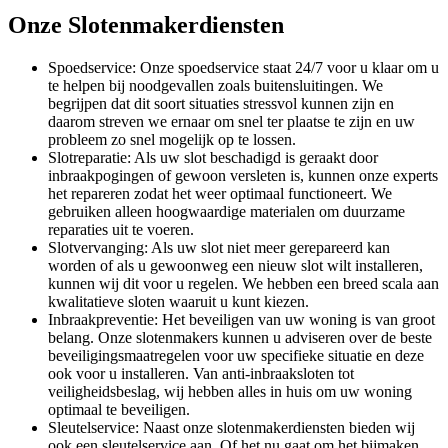
Onze Slotenmakerdiensten
Spoedservice: Onze spoedservice staat 24/7 voor u klaar om u
te helpen bij noodgevallen zoals buitensluitingen. We
begrijpen dat dit soort situaties stressvol kunnen zijn en
daarom streven we ernaar om snel ter plaatse te zijn en uw
probleem zo snel mogelijk op te lossen.
Slotreparatie: Als uw slot beschadigd is geraakt door
inbraakpogingen of gewoon versleten is, kunnen onze experts
het repareren zodat het weer optimaal functioneert. We
gebruiken alleen hoogwaardige materialen om duurzame
reparaties uit te voeren.
Slotvervanging: Als uw slot niet meer gerepareerd kan
worden of als u gewoonweg een nieuw slot wilt installeren,
kunnen wij dit voor u regelen. We hebben een breed scala aan
kwalitatieve sloten waaruit u kunt kiezen.
Inbraakpreventie: Het beveiligen van uw woning is van groot
belang. Onze slotenmakers kunnen u adviseren over de beste
beveiligingsmaatregelen voor uw specifieke situatie en deze
ook voor u installeren. Van anti-inbraaksloten tot
veiligheidsbeslag, wij hebben alles in huis om uw woning
optimaal te beveiligen.
Sleutelservice: Naast onze slotenmakerdiensten bieden wij
ook een sleutelservice aan. Of het nu gaat om het bijmaken