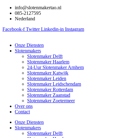
Ga
info@slotenmakertao.nl
naar
085-2127595
de
Nederland
inhoud
Facebook-f
Twitter
Linkedin-in
Instagram
Onze Diensten
Slotenmakers
Slotenmaker Delft
Slotenmaker Haarlem
24-Uur Slotenmaker Arnhem
Slotenmaker Katwijk
Slotenmaker Leiden
Slotenmaker Leidschendam
Slotenmaker Rotterdam
Slotenmaker Zaanstad
Slotenmaker Zoetermeer
Over ons
Contact
Onze Diensten
Slotenmakers
Slotenmaker Delft