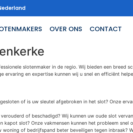
Nederland
LOTENMAKERS
OVER ONS
CONTACT
enkerke
essionele slotenmaker in de regio. Wij bieden een breed s
ge ervaring en expertise kunnen wij u snel en efficiënt help
gesloten of is uw sleutel afgebroken in het slot? Onze er
ot verouderd of beschadigd? Wij kunnen uw oude slot vervan
 een kapot slot? Onze vakmensen kunnen het probleem snel 
 uw woning of bedrijfspand beter beveiligen tegen inbraak? 