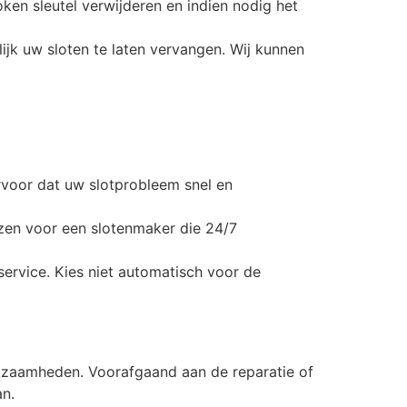
oken sleutel verwijderen en indien nodig het
ijk uw sloten te laten vervangen. Wij kunnen
rvoor dat uw slotprobleem snel en
zen voor een slotenmaker die 24/7
 service. Kies niet automatisch voor de
rkzaamheden. Voorafgaand aan de reparatie of
an.