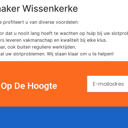
maker Wissenkerke
profiteert u van diverse voordelen:
or dat u nooit lang hoeft te wachten op hulp bij uw slotpr
 leveren vakmanschap en kwaliteit bij elke klus.
aar, ook buiten reguliere werktijden.
 uw slotproblemen. Wij staan klaar om u te helpen!
En Op De Hoogte