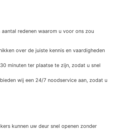
en aantal redenen waarom u voor ons zou
ikken over de juiste kennis en vaardigheden
0 minuten ter plaatse te zijn, zodat u snel
ieden wij een 24/7 noodservice aan, zodat u
makers kunnen uw deur snel openen zonder