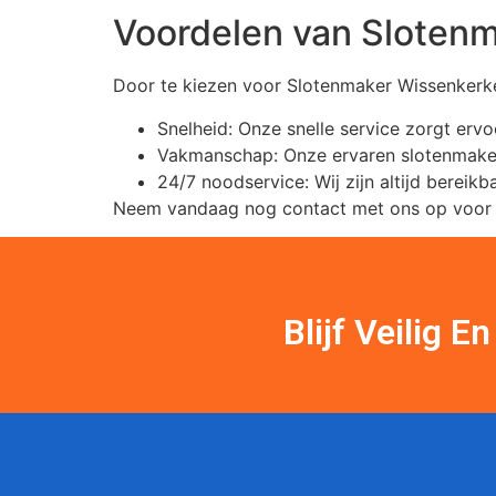
Voordelen van Sloten
Door te kiezen voor Slotenmaker Wissenkerke 
Snelheid: Onze snelle service zorgt ervo
Vakmanschap: Onze ervaren slotenmakers
24/7 noodservice: Wij zijn altijd bereikb
Neem vandaag nog contact met ons op voor al
Blijf Veilig 