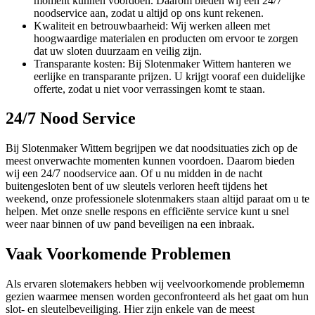
moment kunnen voordoen. Daarom bieden wij een 24/7
noodservice aan, zodat u altijd op ons kunt rekenen.
Kwaliteit en betrouwbaarheid: Wij werken alleen met
hoogwaardige materialen en producten om ervoor te zorgen
dat uw sloten duurzaam en veilig zijn.
Transparante kosten: Bij Slotenmaker Wittem hanteren we
eerlijke en transparante prijzen. U krijgt vooraf een duidelijke
offerte, zodat u niet voor verrassingen komt te staan.
24/7 Nood Service
Bij Slotenmaker Wittem begrijpen we dat noodsituaties zich op de
meest onverwachte momenten kunnen voordoen. Daarom bieden
wij een 24/7 noodservice aan. Of u nu midden in de nacht
buitengesloten bent of uw sleutels verloren heeft tijdens het
weekend, onze professionele slotenmakers staan altijd paraat om u te
helpen. Met onze snelle respons en efficiënte service kunt u snel
weer naar binnen of uw pand beveiligen na een inbraak.
Vaak Voorkomende Problemen
Als ervaren slotemakers hebben wij veelvoorkomende problememn
gezien waarmee mensen worden geconfronteerd als het gaat om hun
slot- en sleutelbeveiliging. Hier zijn enkele van de meest