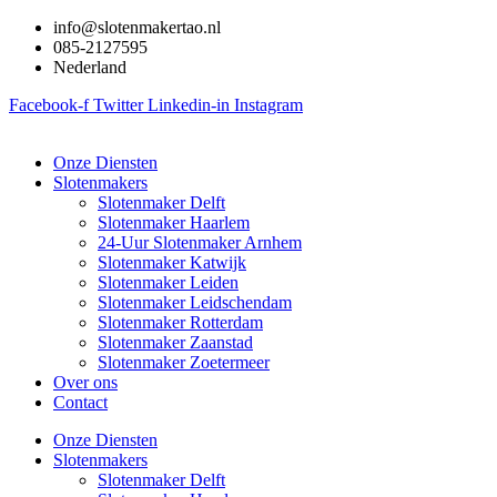
Ga
info@slotenmakertao.nl
naar
085-2127595
de
Nederland
inhoud
Facebook-f
Twitter
Linkedin-in
Instagram
Onze Diensten
Slotenmakers
Slotenmaker Delft
Slotenmaker Haarlem
24-Uur Slotenmaker Arnhem
Slotenmaker Katwijk
Slotenmaker Leiden
Slotenmaker Leidschendam
Slotenmaker Rotterdam
Slotenmaker Zaanstad
Slotenmaker Zoetermeer
Over ons
Contact
Onze Diensten
Slotenmakers
Slotenmaker Delft