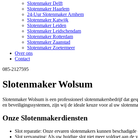
Slotenmaker Delft
Slotenmaker Haarlem
24-Uur Slotenmaker Arnhem
Slotenmaker Katwijk
Slotenmaker Leiden
Slotenmaker Leidschendam
Slotenmaker Rotterdam
Slotenmaker Zaanstad
Slotenmaker Zoetermeer
Over ons
Contact
085-2127595
Slotenmaker Wolsum
Slotenmaker Wolsum is een professioneel slotenmakersbedrijf dat gespe
en beveiligingssystemen, zijn wij de ideale keuze voor al uw slote
Onze Slotenmakerdiensten
Slot reparatie: Onze ervaren slotenmakers kunnen beschadigde o
Slot vervanging: Als uw huidige slot niet meer voldoet aan de