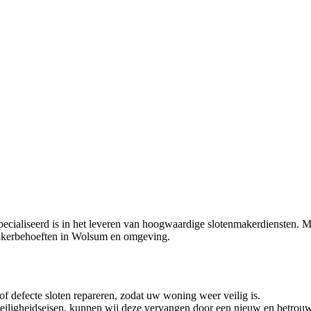
cialiseerd is in het leveren van hoogwaardige slotenmakerdiensten. Met
nmakerbehoeften in Wolsum en omgeving.
f defecte sloten repareren, zodat uw woning weer veilig is.
 veiligheidseisen, kunnen wij deze vervangen door een nieuw en betrou