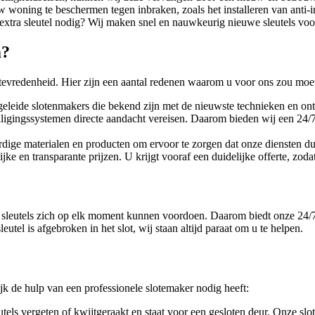
 woning te beschermen tegen inbraken, zoals het installeren van anti-i
 extra sleutel nodig? Wij maken snel en nauwkeurig nieuwe sleutels voor
m?
tevredenheid. Hier zijn een aantal redenen waarom u voor ons zou moe
geleide slotenmakers die bekend zijn met de nieuwste technieken en on
iligingssystemen directe aandacht vereisen. Daarom bieden wij een 24/7
dige materialen en producten om ervoor te zorgen dat onze diensten d
e en transparante prijzen. U krijgt vooraf een duidelijke offerte, zodat
 sleutels zich op elk moment kunnen voordoen. Daarom biedt onze 24/7
utel is afgebroken in het slot, wij staan altijd paraat om u te helpen.
 de hulp van een professionele slotemaker nodig heeft:
utels vergeten of kwijtgeraakt en staat voor een gesloten deur. Onze s