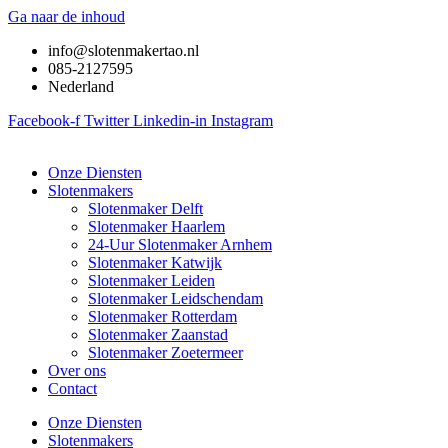
Ga naar de inhoud
info@slotenmakertao.nl
085-2127595
Nederland
Facebook-f
Twitter
Linkedin-in
Instagram
Onze Diensten
Slotenmakers
Slotenmaker Delft
Slotenmaker Haarlem
24-Uur Slotenmaker Arnhem
Slotenmaker Katwijk
Slotenmaker Leiden
Slotenmaker Leidschendam
Slotenmaker Rotterdam
Slotenmaker Zaanstad
Slotenmaker Zoetermeer
Over ons
Contact
Onze Diensten
Slotenmakers