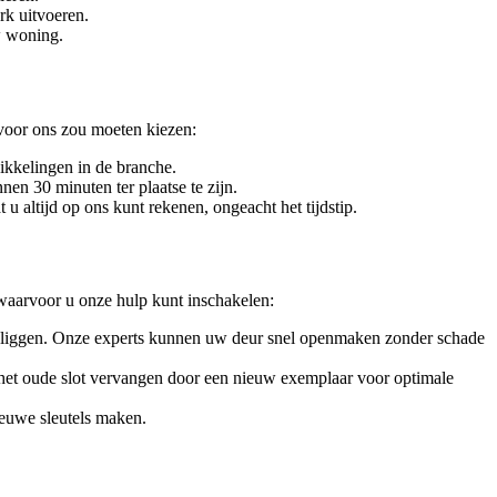
rk uitvoeren.
w woning.
voor ons zou moeten kiezen:
ikkelingen in de branche.
en 30 minuten ter plaatse te zijn.
altijd op ons kunt rekenen, ongeacht het tijdstip.
waarvoor u onze hulp kunt inschakelen:
nen liggen. Onze experts kunnen uw deur snel openmaken zonder schade
en het oude slot vervangen door een nieuw exemplaar voor optimale
ieuwe sleutels maken.