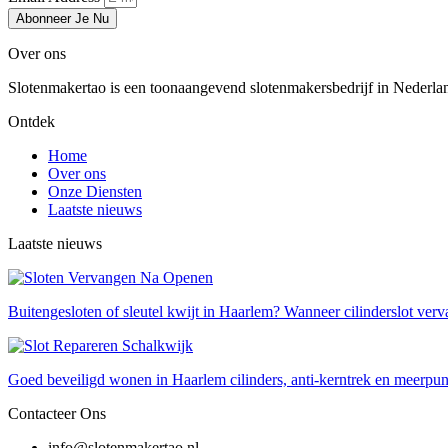
Abonneer Je Nu
Over ons
Slotenmakertao is een toonaangevend slotenmakersbedrijf in Nederland 
Ontdek
Home
Over ons
Onze Diensten
Laatste nieuws
Laatste nieuws
Buitengesloten of sleutel kwijt in Haarlem? Wanneer cilinderslot verv
Goed beveiligd wonen in Haarlem cilinders, anti-kerntrek en meerpun
Contacteer Ons
info@slotenmakertao.nl