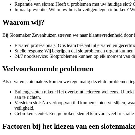
Reparatie van sloten: Heeft u problemen met uw huidige slot? O
Inbraakpreventie: Wilt u uw huis beveiligen tegen inbraken? W
Waarom wij?
Bij Slotemaker Zevenhuizen streven we naar klanttevredenheid door 
Ervaren professionals: Ons team bestaat uit ervaren en gecerti
Snelle respons: Wij begrijpen dat slotproblemen urgent kunnen 
24/7 noodservice: Slotproblemen kunnen op elk moment van de d
Veelvoorkomende problemen
Als ervaren slotemakers komen we regelmatig dezelfde problemen teg
Buitengesloten raken: Het overkomt iedereen wel eens. U trekt
aan te richten.
Versleten slot: Na verloop van tijd kunnen sloten verslijten, w
veiligheid.
Gebroken sleutel: Een gebroken sleutel kan voor veel frustrati
Factoren bij het kiezen van een slotenmak