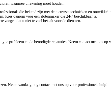
factoren waarmee u rekening moet houden:
rofessionals die bekend zijn met de nieuwste technieken en ontwikkeli
. Kies daarom voor een slotenmaker die 24/7 beschikbaar is.
te zorgen dat u niet te veel betaalt voor de diensten.
t type probleem en de benodigde reparaties. Neem contact met ons op v
.
zen. Neem vandaag nog contact met ons op voor professionele hulp!