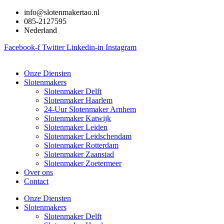
Ga
info@slotenmakertao.nl
naar
085-2127595
de
Nederland
inhoud
Facebook-f
Twitter
Linkedin-in
Instagram
Onze Diensten
Slotenmakers
Slotenmaker Delft
Slotenmaker Haarlem
24-Uur Slotenmaker Arnhem
Slotenmaker Katwijk
Slotenmaker Leiden
Slotenmaker Leidschendam
Slotenmaker Rotterdam
Slotenmaker Zaanstad
Slotenmaker Zoetermeer
Over ons
Contact
Onze Diensten
Slotenmakers
Slotenmaker Delft