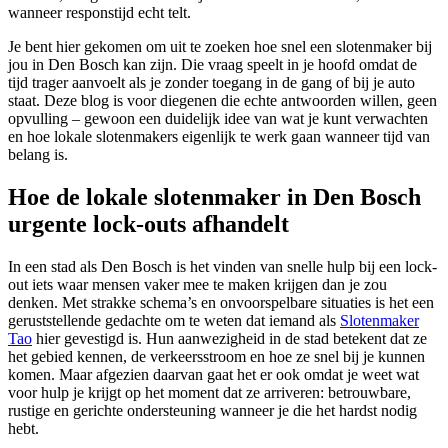
wanneer responstijd echt telt.
Je bent hier gekomen om uit te zoeken hoe snel een slotenmaker bij
jou in Den Bosch kan zijn. Die vraag speelt in je hoofd omdat de
tijd trager aanvoelt als je zonder toegang in de gang of bij je auto
staat. Deze blog is voor diegenen die echte antwoorden willen, geen
opvulling – gewoon een duidelijk idee van wat je kunt verwachten
en hoe lokale slotenmakers eigenlijk te werk gaan wanneer tijd van
belang is.
Hoe de lokale slotenmaker in Den Bosch
urgente lock-outs afhandelt
In een stad als Den Bosch is het vinden van snelle hulp bij een lock-
out iets waar mensen vaker mee te maken krijgen dan je zou
denken. Met strakke schema’s en onvoorspelbare situaties is het een
geruststellende gedachte om te weten dat iemand als
Slotenmaker
Tao
hier gevestigd is. Hun aanwezigheid in de stad betekent dat ze
het gebied kennen, de verkeersstroom en hoe ze snel bij je kunnen
komen. Maar afgezien daarvan gaat het er ook omdat je weet wat
voor hulp je krijgt op het moment dat ze arriveren: betrouwbare,
rustige en gerichte ondersteuning wanneer je die het hardst nodig
hebt.