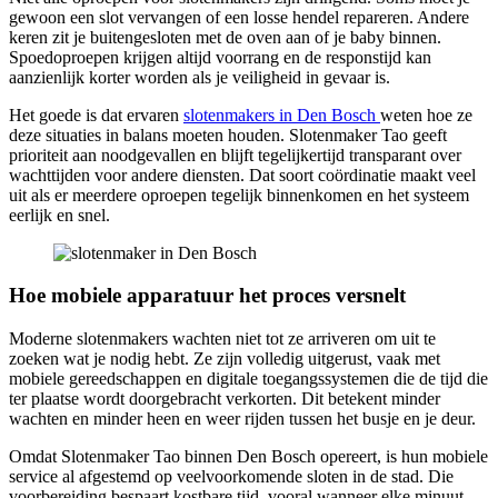
gewoon een slot vervangen of een losse hendel repareren. Andere
keren zit je buitengesloten met de oven aan of je baby binnen.
Spoedoproepen krijgen altijd voorrang en de responstijd kan
aanzienlijk korter worden als je veiligheid in gevaar is.
Het goede is dat ervaren
slotenmakers in Den Bosch
weten hoe ze
deze situaties in balans moeten houden. Slotenmaker Tao geeft
prioriteit aan noodgevallen en blijft tegelijkertijd transparant over
wachttijden voor andere diensten. Dat soort coördinatie maakt veel
uit als er meerdere oproepen tegelijk binnenkomen en het systeem
eerlijk en snel.
Hoe mobiele apparatuur het proces versnelt
Moderne slotenmakers wachten niet tot ze arriveren om uit te
zoeken wat je nodig hebt. Ze zijn volledig uitgerust, vaak met
mobiele gereedschappen en digitale toegangssystemen die de tijd die
ter plaatse wordt doorgebracht verkorten. Dit betekent minder
wachten en minder heen en weer rijden tussen het busje en je deur.
Omdat Slotenmaker Tao binnen Den Bosch opereert, is hun mobiele
service al afgestemd op veelvoorkomende sloten in de stad. Die
voorbereiding bespaart kostbare tijd, vooral wanneer elke minuut