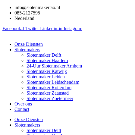
Ga
info@slotenmakertao.nl
naar
085-2127595
de
Nederland
inhoud
Facebook-f
Twitter
Linkedin-in
Instagram
Onze Diensten
Slotenmakers
Slotenmaker Delft
Slotenmaker Haarlem
24-Uur Slotenmaker Arnhem
Slotenmaker Katwijk
Slotenmaker Leiden
Slotenmaker Leidschendam
Slotenmaker Rotterdam
Slotenmaker Zaanstad
Slotenmaker Zoetermeer
Over ons
Contact
Onze Diensten
Slotenmakers
Slotenmaker Delft