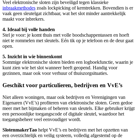
Veel elektronische sloten zijn beveiligd tegen klassieke
inbraakmethodes
zoals lockpicking of kerntrekken. Bovendien is er
vaak geen sleutelgat zichtbaar, wat het slot minder aantrekkelijk
maakt voor inbrekers.
4. Ideaal bij volle handen
Stel je voor: je komt thuis met volle boodschappentassen en hoeft
niet te rommelen met sleutels. Eén tik op je telefoon en de deur gaat
open.
5. Inzicht in wie binnenkomt
Sommige elektronische sloten bieden een logboekfunctie, waarin je
kunt zien wie het slot wanneer heeft geopend. Handig voor
gezinnen, maar ook voor verhuur of thuiszorgsituaties.
Geschikt voor particulieren, bedrijven en VvE’s
Niet alleen woningen, maar ook bedrijven en Verenigingen van
Eigenaren (VvE’s) profiteren van elektronische sloten. Geen gedoe
meer met het bijmaken of beheren van sleutels. Elke gebruiker krijgt
een persoonlijke toegangscode of digitale sleutel, waardoor het
toegangsbeheer veel eenvoudiger wordt.
SlotenmakerTao
helpt VvE’s en bedrijven met het opzetten van
een overzichtelijk en veilig systeem, volledig afgestemd op de